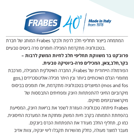
המותג של חברת Frabes המתמחה בייצור תחליפי חלב לרפת ולבקר
בטכנולוגיה מתקדמת המכילה חומרים פרה ביוטים טבעיים.
פרוג’קט בר משווקת תחליפי חלב לחיות המשק לרבות –
בקר,חלב,צאן, המכילים פרה-ביוטיקה טבעית.
הפורמולה הייחודית של Frabes, החברה האיטלקית המובילה, מורכבת
מחומרי הגלם האיכותיים ביותר ובין היתר מכילה אוליגוסכרידים (gos,
mos and fos) המיוצרים בטכנולוגיה מתקדמת, אלו תומכים בביסוס
מיקרוביום החיוני להתפתחות היונק ומפחיתים התבססות של
מיקרואורגניזמים מזיקים.
Frabes פיתחה טכנולוגיה העוזרת לשפר את בריאות היונק, המסייעת
בהפחתת התמותה בקרב חיות המשק ומחזקת את המערכת החיסונית.
כמו כן, תחליף החלב מעודד את התפתחות הכרס ביונקים.
מעבר למוצר מעולה, כחלק מהשירות תקבלו ליווי יונקיה, צוות אדיב